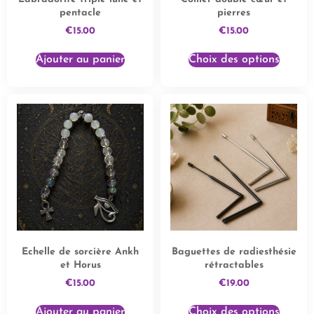
pentacle
pierres
€
15.00
€
15.00
Ajouter au panier
Choix des options
Echelle de sorcière Ankh
Baguettes de radiesthésie
et Horus
rétractables
€
15.00
€
19.00
Ajouter au panier
Choix des options