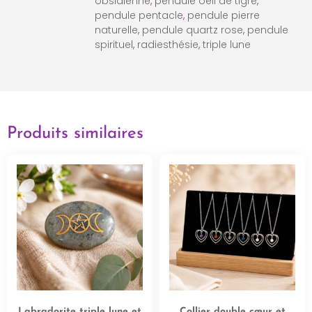
obsidienne
,
pendule oeil de tigre
,
pendule pentacle
,
pendule pierre
naturelle
,
pendule quartz rose
,
pendule
spirituel
,
radiesthésie
,
triple lune
Produits similaires
Labradorite triple lune et
Collier double cœur et