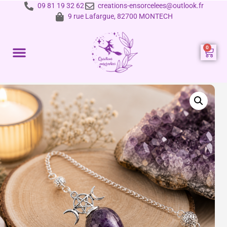
09 81 19 32 62
creations-ensorcelees@outlook.fr
9 rue Lafargue, 82700 MONTECH
Prestations et tarifs