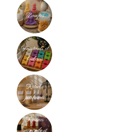
Bougies
Fondants et
brûleurs
Rituels
parfumés
Résines
minérale et