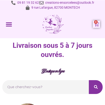
09 81 19 32 62
creations-ensorcelees@outlook.fr
9 rue Lafargue, 82700 MONTECH
Prestations et tarifs
Livraison sous 5 à 7 jours
ouvrés.
Boutique en ligne