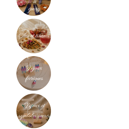
époxy
Thés et tisanes
Bijoux
féériques
Bijoux et
symboles sacrés