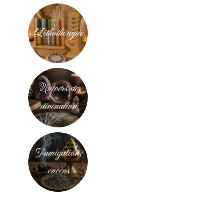
Lithothérapie
Univers de
divination
Fumigation,
encens