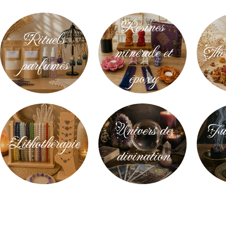
Résines
Rituels
minérale et
Thés
parfumés
époxy
Univers de
Fum
Lithothérapie
divination