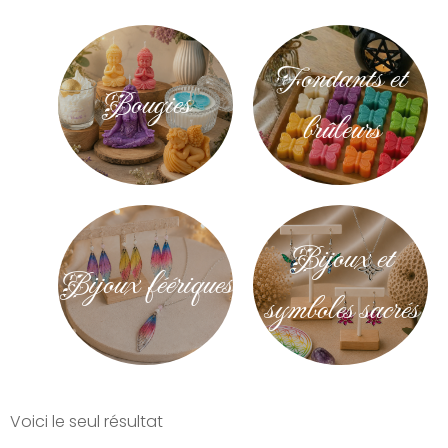
Fondants et
Bougies
brûleurs
Bijoux et
Bijoux féériques
symboles sacrés
Voici le seul résultat