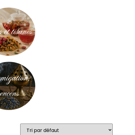
 et tisanes
igation,
encens