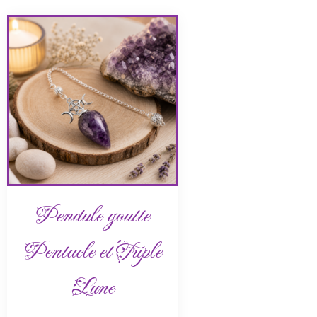
Pendule goutte
Pentacle et Triple
Lune