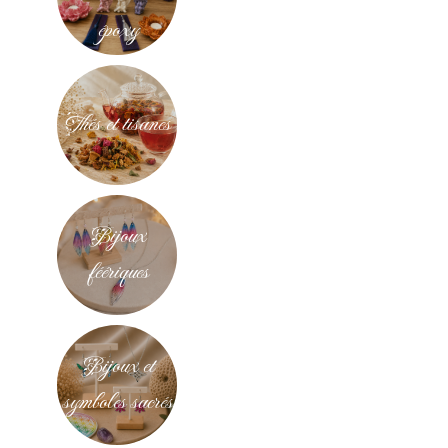
époxy
Thés et tisanes
Bijoux
féériques
Bijoux et
symboles sacrés