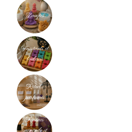
Bougies
Fondants et
brûleurs
Rituels
parfumés
Résines
minérale et