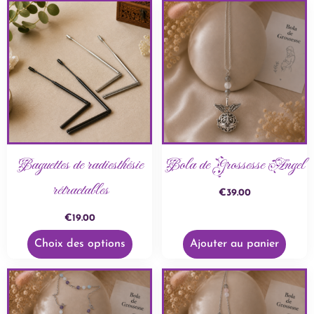
Baguettes de radiesthésie
Bola de Grossesse Angel
rétractables
€
39.00
€
19.00
Choix des options
Ajouter au panier