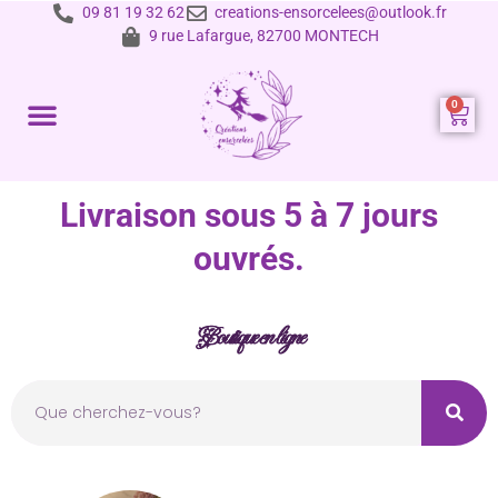
09 81 19 32 62
creations-ensorcelees@outlook.fr
9 rue Lafargue, 82700 MONTECH
Prestations et tarifs
Livraison sous 5 à 7 jours
ouvrés.
Boutique en ligne