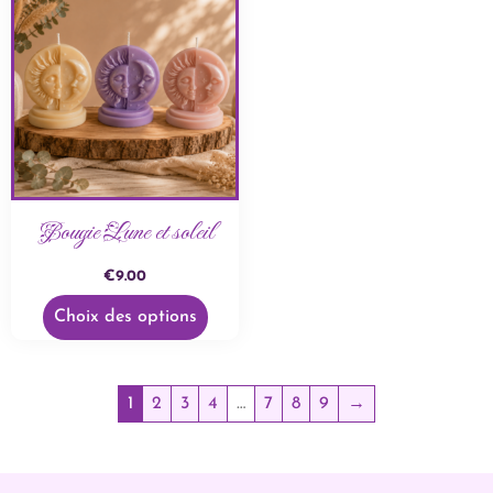
Bougie Lune et soleil
€
9.00
Choix des options
1
2
3
4
…
7
8
9
→