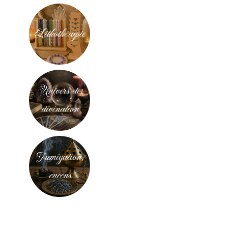
Lithothérapie
Univers de
divination
Fumigation,
encens