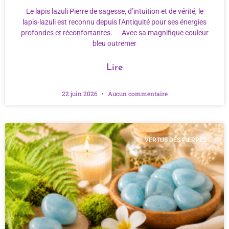
Le lapis lazuli Pierre de sagesse, d’intuition et de vérité, le
lapis-lazuli est reconnu depuis l’Antiquité pour ses énergies
profondes et réconfortantes. Avec sa magnifique couleur
bleu outremer
Lire
22 juin 2026
Aucun commentaire
VERTUS DES PIERRES