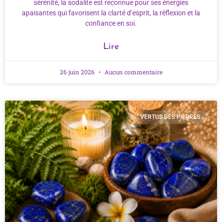
sérénité, la sodalite est reconnue pour ses énergies
apaisantes qui favorisent la clarté d’esprit, la réflexion et la
confiance en soi.
Lire
26 juin 2026
Aucun commentaire
VERTUS DES PIERRES