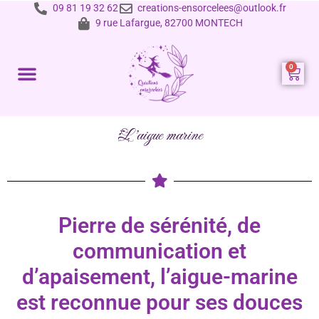
09 81 19 32 62
creations-ensorcelees@outlook.fr
9 rue Lafargue, 82700 MONTECH
Prestations et tarifs
L'aigue marine
Pierre de sérénité, de
communication et
d’apaisement, l’aigue-marine
est reconnue pour ses douces