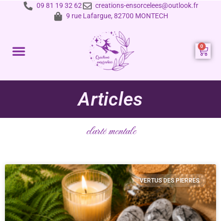
09 81 19 32 62
creations-ensorcelees@outlook.fr
9 rue Lafargue, 82700 MONTECH
Prestations et tarifs
Articles
clarté mentale
VERTUS DES PIERRES