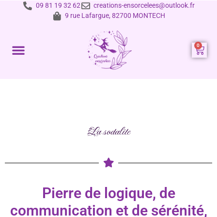
09 81 19 32 62
creations-ensorcelees@outlook.fr
9 rue Lafargue, 82700 MONTECH
Prestations et tarifs
La sodalite
Pierre de logique, de
communication et de sérénité,