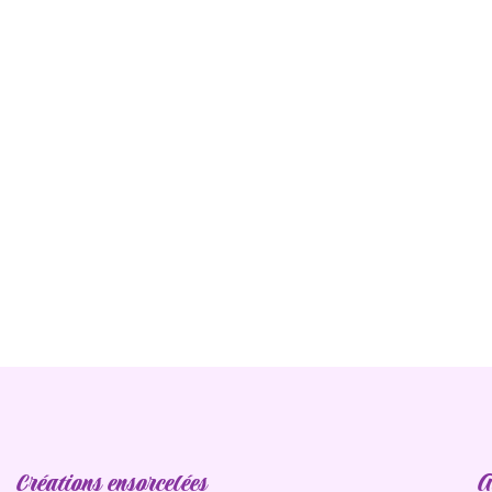
Créations ensorcelées
A