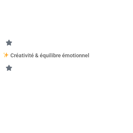
• les entretiens d’embauche,
• les changements de vie,
• les prises de décision importantes.
Sa vibration douce encourage à avancer avec confiance et à s
Créativité & équilibre émotionnel
L’aventurine est appréciée pour favoriser :
• la créativité,
• l’inspiration,
• l’imagination,
• la spontanéité,
• la confiance dans ses choix.
Elle aide à prendre du recul face aux émotions négatives et f