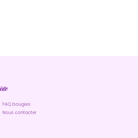
 nuances de vert et ses inclusions peuvent varier
unique.
ide
FAQ bougies
Nous contacter