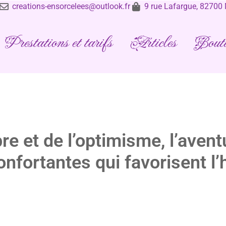
creations-ensorcelees@outlook.fr
9 rue Lafargue, 8270
Prestations et tarifs
Articles
Bouti
libre et de l’optimisme, l’ave
nfortantes qui favorisent l’
 la croissance personnelle et à l’ouverture du cœur. Pierre ras
équilibre émotionnel.