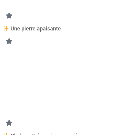
Une pierre apaisante
Associée au calme et à la détente, l’aventurine accompagne
• les périodes de stress,
• les moments de fatigue émotionnelle,
• les démarches de développement personnel,
• les pratiques de méditation et de relaxation,
• la recherche d’un meilleur équilibre intérieur.
Sa douce énergie en fait une excellente pierre pour créer un