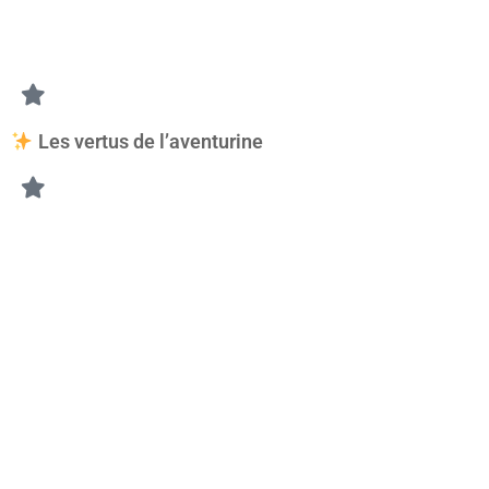
L’aventurine est souvent considérée comme une pierre porteus
Les vertus de l’aventurine
L’aventurine est souvent associée :
• à la paix intérieure,
• à l’équilibre émotionnel,
• à la sérénité,
• à la confiance en soi,
• à la créativité,
• à l’imagination,
• à la spontanéité,
• à l’optimisme,
• à l’ouverture aux nouvelles opportunités.