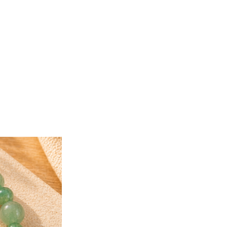
Retrouvez l’aventurine dans notre
ligne sous différentes formes :
• bracelets en pierres naturelles,
• pierres roulées,
• pendentifs,
• créations artisanales selon les ar