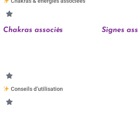
Chakras & énergies associées
Chakras associés
Signes ass
• Chakra du coeur
• Taureau
• Cancer
• Balance
Conseils d’utilisation
L’aventurine peut être portée quotidiennement sous forme de b
Elle peut être utilisée :