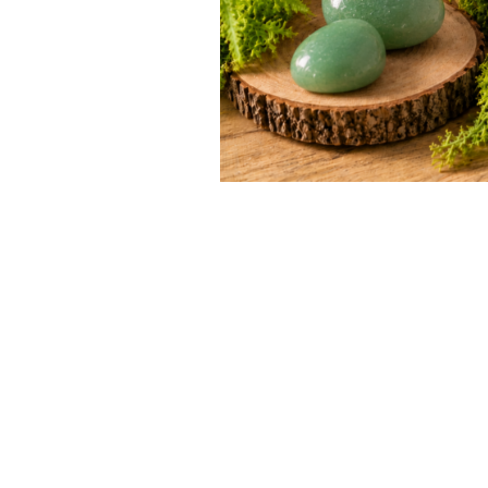
s excessives et favorise
anxieuses ou traversant
 pierre de la chance
.