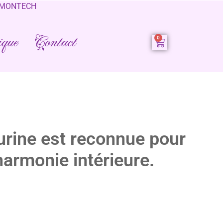
0 MONTECH
que
Contact
nturine est reconnue pour
harmonie intérieure.
surante et apaisante, elle accompagne les personnes