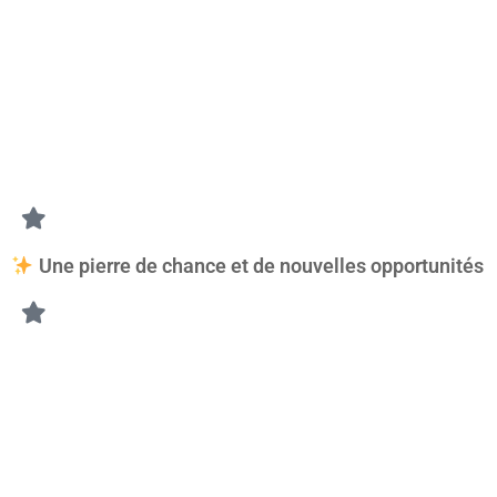
Pierre douce et harmonisante, elle aide à calmer les émotion
une attitude plus positive face aux défis du quotidien.
Elle accompagne particulièrement les personnes stressées, 
des périodes de doute.
Une pierre de chance et de nouvelles opportunités
Traditionnellement, l’aventurine est souvent surnommée
la
Elle accompagne particulièrement :
• les nouveaux projets,
• les examens,