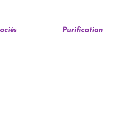
ociés
Purification
• Eau claire
• Fumigation douce
• Fleur de vie
racelet, pendentif ou conservée près de soi en pierre roulée.