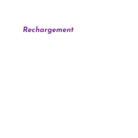
Rechargement
• Lumière solaire douce
• Amas de quartz
• Fleur de vie