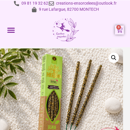
09 81 19 32 62
creations-ensorcelees@outlook.fr
9 rue Lafargue, 82700 MONTECH
Prestations et tarifs