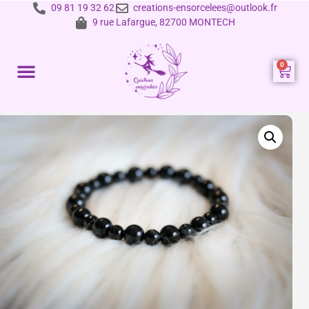
09 81 19 32 62
creations-ensorcelees@outlook.fr
9 rue Lafargue, 82700 MONTECH
Prestations et tarifs