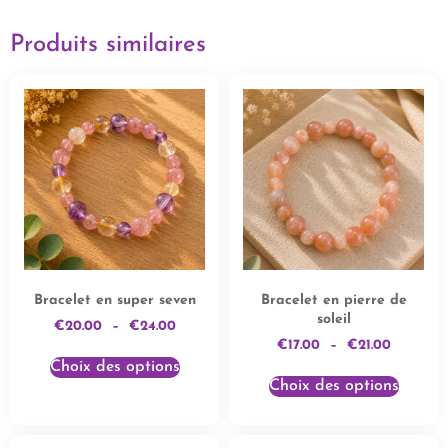
Produits similaires
Bracelet en super seven
Bracelet en pierre de
soleil
€
20.00
–
€
24.00
€
17.00
–
€
21.00
Choix des options
Choix des options