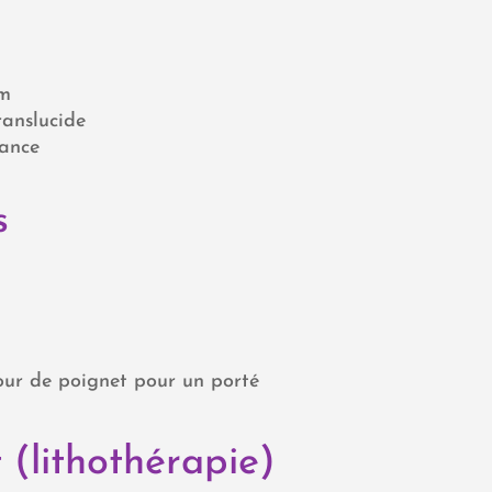
mm
translucide
tance
s
our de poignet pour un porté
 (lithothérapie)