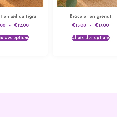
t en œil de tigre
Bracelet en grenat
.00
–
€
12.00
€
15.00
–
€
17.00
x des options
Choix des options