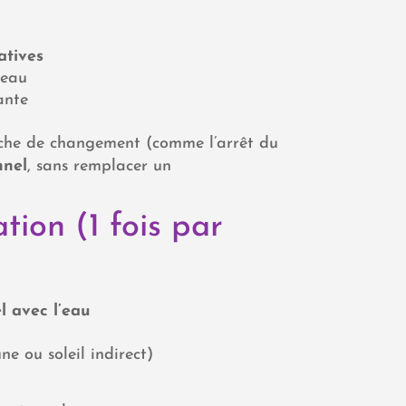
atives
veau
ante
he de changement (comme l’arrêt du
nnel
, sans remplacer un
tion (1 fois par
l avec l’eau
e ou soleil indirect)