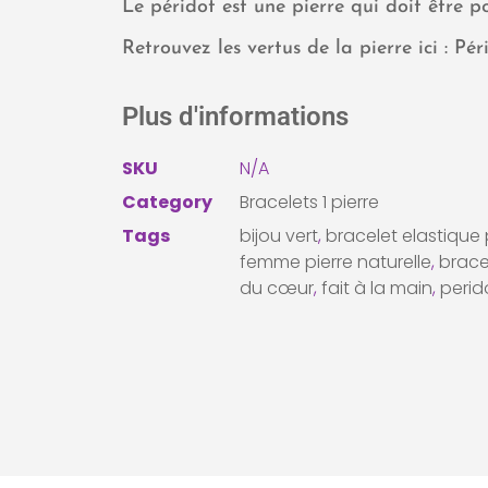
Le péridot est une pierre qui doit être po
Retrouvez les vertus de la pierre ici :
Pér
Plus d'informations
SKU
N/A
Category
Bracelets 1 pierre
Tags
bijou vert
,
bracelet elastique 
femme pierre naturelle
,
brace
du cœur
,
fait à la main
,
perid