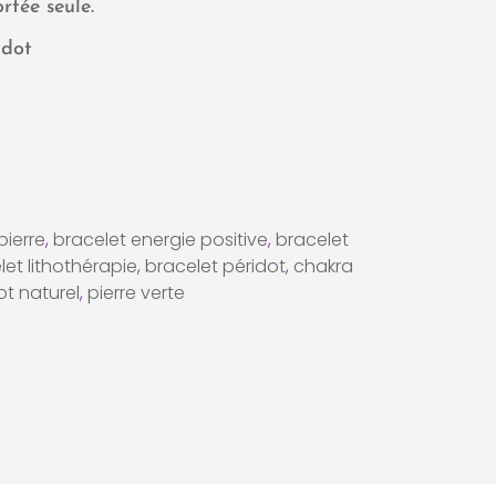
rtée seule.
idot
pierre
,
bracelet energie positive
,
bracelet
let lithothérapie
,
bracelet péridot
,
chakra
ot naturel
,
pierre verte