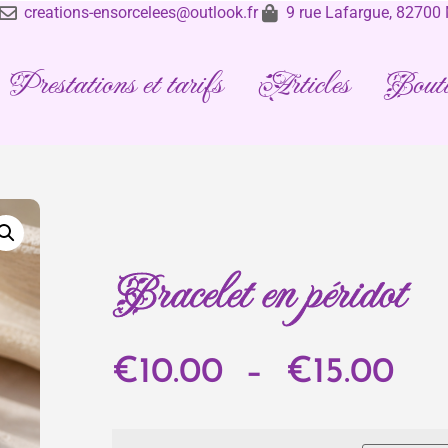
creations-ensorcelees@outlook.fr
9 rue Lafargue, 8270
Prestations et tarifs
Articles
Bouti
Bracelet en péridot
€
10.00
–
€
15.00