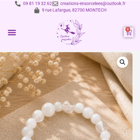
09 81 19 32 62
creations-ensorcelees@outlook.fr
9 rue Lafargue, 82700 MONTECH
Prestations et tarifs