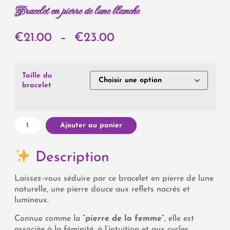
Bracelet en pierre de lune blanche
€
21.00
–
€
23.00
Taille du
bracelet
Ajouter au panier
Description
Laissez-vous séduire par ce bracelet en pierre de lune
naturelle, une pierre douce aux reflets nacrés et
lumineux.
Connue comme la
“pierre de la femme”
, elle est
associée à la féminité, à l’intuition et aux cycles