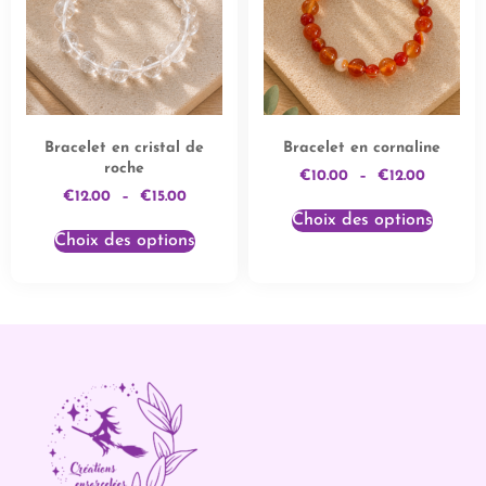
Bracelet en cristal de
Bracelet en cornaline
roche
€
10.00
–
€
12.00
€
12.00
–
€
15.00
Choix des options
Choix des options