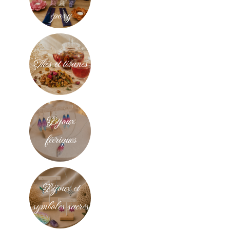
époxy
Thés et tisanes
Bijoux
féériques
Bijoux et
symboles sacrés