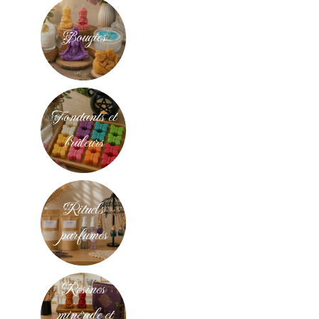
Bougies
Fondants et
brûleurs
Rituels
parfumés
Résines
minérale et