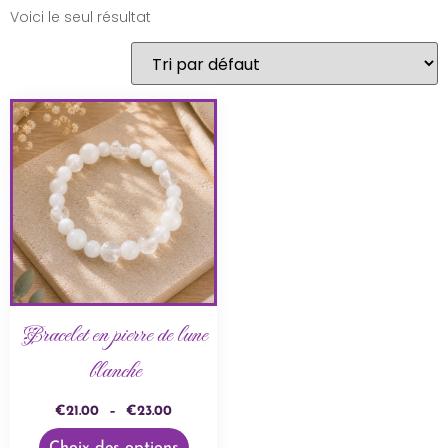
Voici le seul résultat
Bracelet en pierre de lune
blanche
€
21.00
–
€
23.00