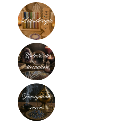
Lithothérapie
Univers de
divination
Fumigation,
encens