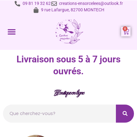
09 81 19 32 62
creations-ensorcelees@outlook.fr
9 rue Lafargue, 82700 MONTECH
Prestations et tarifs
Livraison sous 5 à 7 jours
ouvrés.
Boutique en ligne