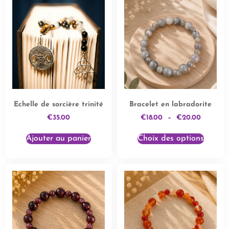
Echelle de sorcière trinité
Bracelet en labradorite
€
35.00
€
18.00
–
€
20.00
Ajouter au panier
Choix des options