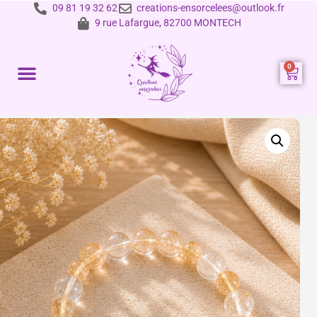
09 81 19 32 62
creations-ensorcelees@outlook.fr
9 rue Lafargue, 82700 MONTECH
Prestations et tarifs