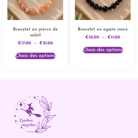
Bracelet en pierre de
Bracelet en agate noire
soleil
€
10.00
–
€
11.00
€
17.00
–
€
21.00
Choix des options
Choix des options