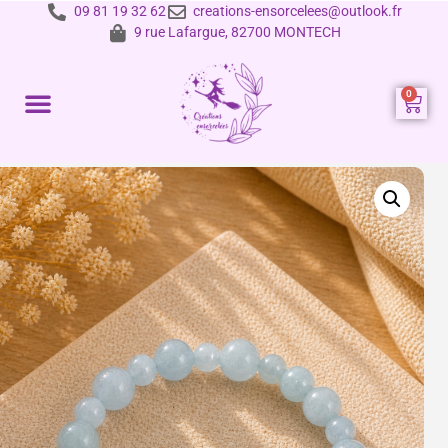
09 81 19 32 62
creations-ensorcelees@outlook.fr
9 rue Lafargue, 82700 MONTECH
Prestations et tarifs