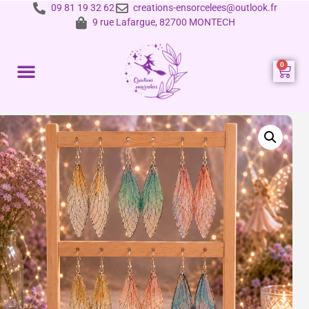
09 81 19 32 62
creations-ensorcelees@outlook.fr
9 rue Lafargue, 82700 MONTECH
Prestations et tarifs