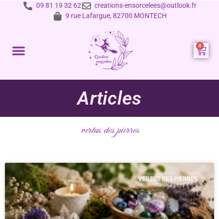
09 81 19 32 62
creations-ensorcelees@outlook.fr
9 rue Lafargue, 82700 MONTECH
Prestations et tarifs
Articles
vertus des pierres
VERTUS DES PIERRES