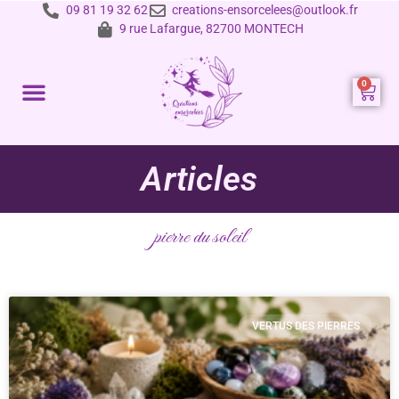
09 81 19 32 62
creations-ensorcelees@outlook.fr
9 rue Lafargue, 82700 MONTECH
Prestations et tarifs
Articles
pierre du soleil
VERTUS DES PIERRES