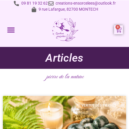
09 81 19 32 62
creations-ensorcelees@outlook.fr
9 rue Lafargue, 82700 MONTECH
Prestations et tarifs
Articles
pierre de la nature
VERTUS DES PIERRES