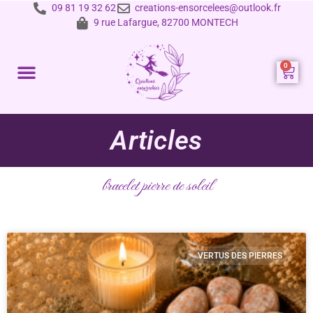
09 81 19 32 62
creations-ensorcelees@outlook.fr
9 rue Lafargue, 82700 MONTECH
Prestations et tarifs
Articles
bracelet pierre de soleil
VERTUS DES PIERRES