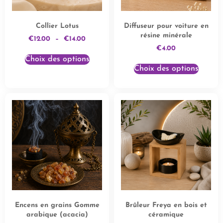
Collier Lotus
Diffuseur pour voiture en
résine minérale
€
12.00
–
€
14.00
€
4.00
Choix des options
Choix des options
Encens en grains Gomme
Brûleur Freya en bois et
arabique (acacia)
céramique