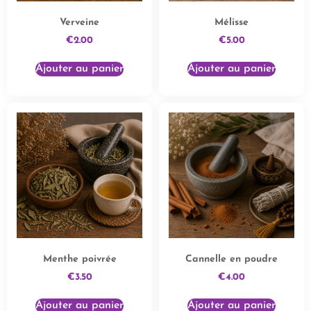
Verveine
Mélisse
€
2.00
€
5.00
Ajouter au panier
Ajouter au panier
Menthe poivrée
Cannelle en poudre
€
3.50
€
4.00
Ajouter au panier
Ajouter au panier