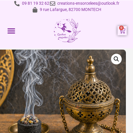
09 81 19 32 62
creations-ensorcelees@outlook.fr
9 rue Lafargue, 82700 MONTECH
Prestations et tarifs