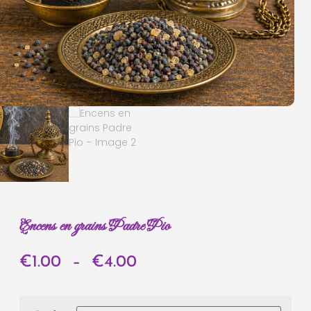
Encens en grains Padre Pio
€
1.00
–
€
4.00