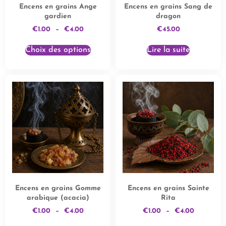
Encens en grains Ange
Encens en grains Sang de
gardien
dragon
€
1.00
–
€
4.00
€
45.00
Choix des options
Lire la suite
Encens en grains Gomme
Encens en grains Sainte
arabique (acacia)
Rita
€
1.00
–
€
4.00
€
1.00
–
€
4.00