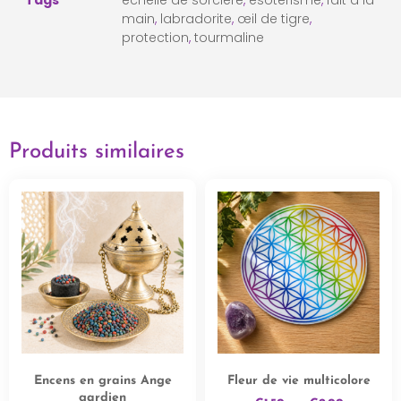
Tags
échelle de sorcière
,
ésotérisme
,
fait à la
main
,
labradorite
,
œil de tigre
,
protection
,
tourmaline
Produits similaires
Encens en grains Ange
Fleur de vie multicolore
gardien