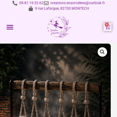
09 81 19 32 62
creations-ensorcelees@outlook.fr
9 rue Lafargue, 82700 MONTECH
Prestations et tarifs