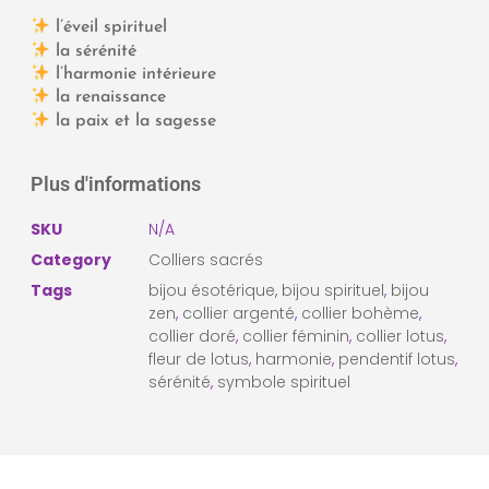
l’éveil spirituel
la sérénité
l’harmonie intérieure
la renaissance
la paix et la sagesse
Plus d'informations
SKU
N/A
Category
Colliers sacrés
Tags
bijou ésotérique
,
bijou spirituel
,
bijou
zen
,
collier argenté
,
collier bohème
,
collier doré
,
collier féminin
,
collier lotus
,
fleur de lotus
,
harmonie
,
pendentif lotus
,
sérénité
,
symbole spirituel