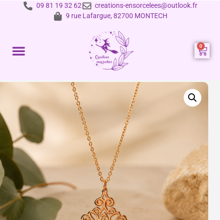
09 81 19 32 62
creations-ensorcelees@outlook.fr
9 rue Lafargue, 82700 MONTECH
Prestations et tarifs