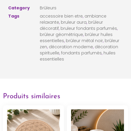
Category
Brûleurs
Tags
accessoire bien etre
,
ambiance
relaxante
,
bruleur aura
,
brûleur
décoratif
,
bruleur fondants parfumés
,
brûleur géométrique
,
brûleur huiles
essentielles
,
brûleur métal noir
,
brûleur
zen
,
décoration moderne
,
décoration
spirituelle
,
fondants parfumés
,
huiles
essentielles
Produits similaires