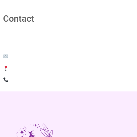
Contact
Pour toute question concernant un retour ou un remboursem
creations-ensorcelees@outlook.fr
Créations Ensorcelées – 9 rue Lafargue, 82700 Montech
+33 9 81 19 32 62