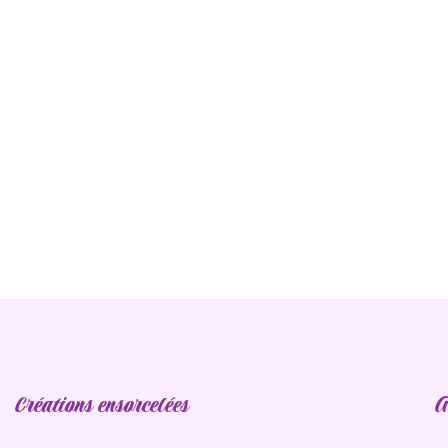
ent, vous pouvez nous contacter :
Créations ensorcelées
A