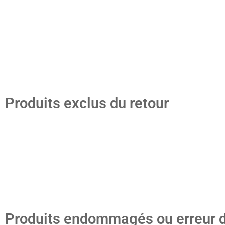
complets,
et dans leur emballage d’origine.
Les frais de retour restent à la charge du client, sauf erreur 
Le remboursement sera effectué après réception et vérificati
Produits exclus du retour
Pour des raisons d’hygiène, de sécurité ou de personnalisation
bougies utilisées,
fondants parfumés ouverts ou utilisés,
tisanes, thés et produits alimentaires ouverts,
créations personnalisées,
produits endommagés après réception.
Produits endommagés ou erreur