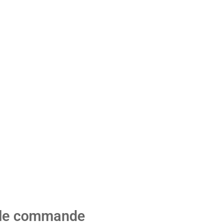
de notre part ou produit défectueux.
on des articles retournés, via le même moyen de paiement utili
, certains produits ne peuvent être ni repris ni remboursés :
 de commande