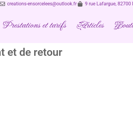
creations-ensorcelees@outlook.fr
9 rue Lafargue, 8270
Prestations et tarifs
Articles
Bouti
 et de retour
délai de 14 jours à compter de la réception de votre commande p