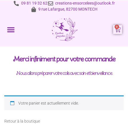
09 81 19 32 62
creations-ensorcelees@outlook.fr
9 rue Lafargue, 82700 MONTECH
Prestations et tarifs
Merci infiniment pour votre commande
Nous allons préparer votre colis avec soin et bienveillance.
Votre panier est actuellement vide.
Retour à la boutique