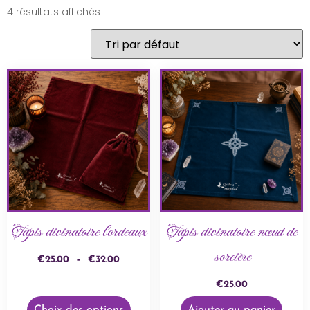
4 résultats affichés
Tapis divinatoire bordeaux
Tapis divinatoire nœud de
sorcière
€
25.00
–
€
32.00
€
25.00