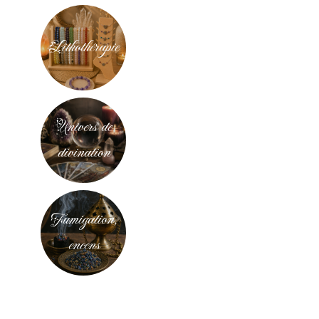
Lithothérapie
Univers de
divination
Fumigation,
encens