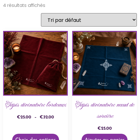
4 résultats affichés
Tapis divinatoire bordeaux
Tapis divinatoire nœud de
sorcière
€
25.00
–
€
32.00
€
25.00