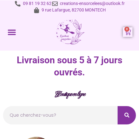
09 81 19 32 62
creations-ensorcelees@outlook.fr
9 rue Lafargue, 82700 MONTECH
Prestations et tarifs
Livraison sous 5 à 7 jours
ouvrés.
Boutique en ligne