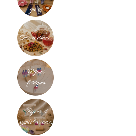
époxy
Thés et tisanes
Bijoux
féériques
Bijoux et
symboles sacrés