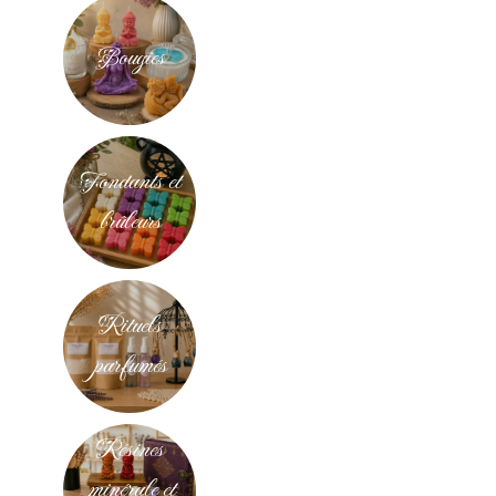
Bougies
Fondants et
brûleurs
Rituels
parfumés
Résines
minérale et