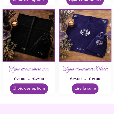
Choix des options
Ajouter au panier
Tapis divinatoire noir
Tapis divinatoire Violet
€
25.00
–
€
32.00
€
25.00
–
€
32.00
Choix des options
Lire la suite