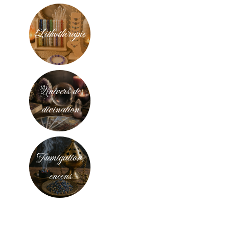
Lithothérapie
Univers de
divination
Fumigation,
encens