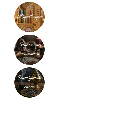
Lithothérapie
Univers de
divination
Fumigation,
encens