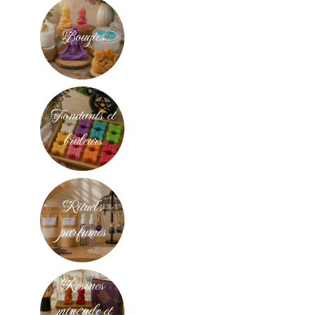
Bougies
Fondants et
brûleurs
Rituels
parfumés
Résines
minérale et