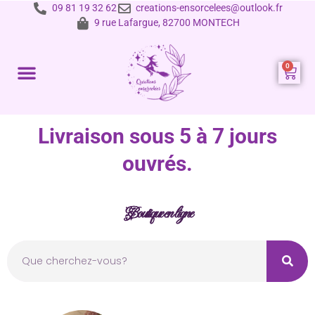
09 81 19 32 62
creations-ensorcelees@outlook.fr
9 rue Lafargue, 82700 MONTECH
Prestations et tarifs
Livraison sous 5 à 7 jours
ouvrés.
Boutique en ligne