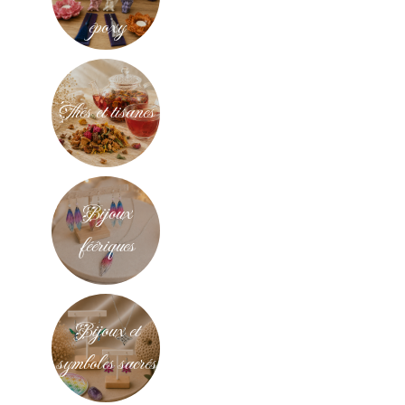
époxy
Thés et tisanes
Bijoux
féériques
Bijoux et
symboles sacrés