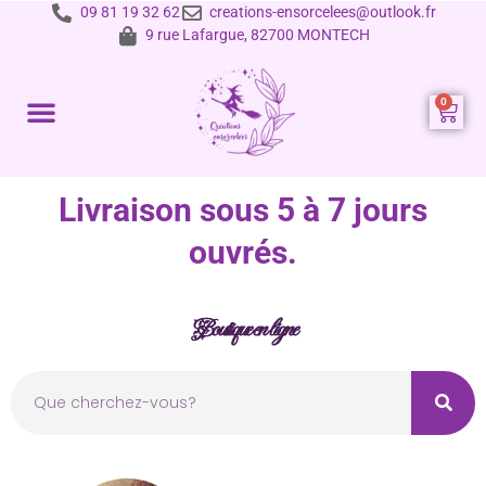
09 81 19 32 62
creations-ensorcelees@outlook.fr
9 rue Lafargue, 82700 MONTECH
Prestations et tarifs
Livraison sous 5 à 7 jours
ouvrés.
Boutique en ligne