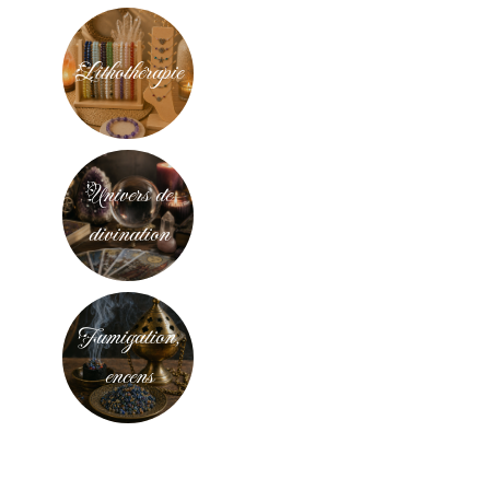
Lithothérapie
Univers de
divination
Fumigation,
encens