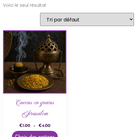
Voici le seul résultat
Encens en grains
Jérusalem
€
1.00
–
€
4.00