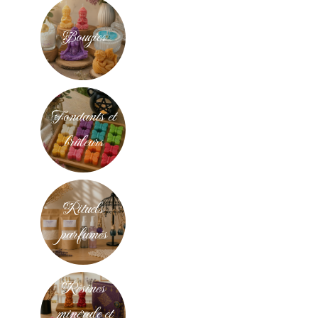
Bougies
Fondants et
brûleurs
Rituels
parfumés
Résines
minérale et