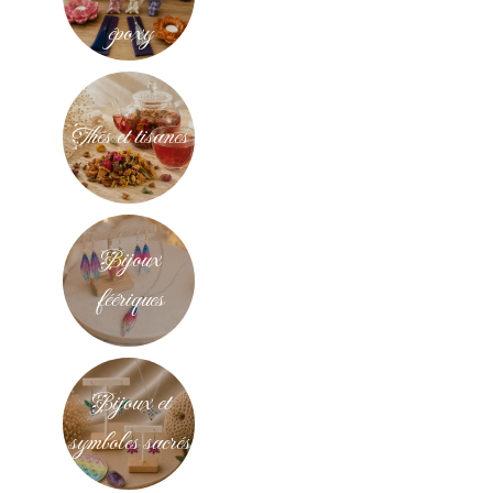
époxy
Thés et tisanes
Bijoux
féériques
Bijoux et
symboles sacrés