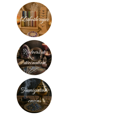
Lithothérapie
Univers de
divination
Fumigation,
encens