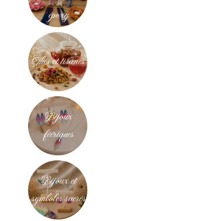
époxy
Thés et tisanes
Bijoux
féériques
Bijoux et
symboles sacrés