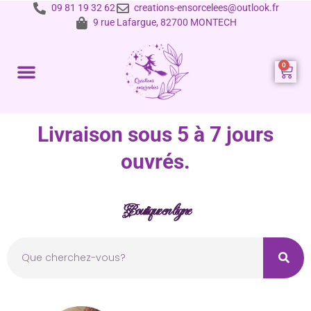
09 81 19 32 62
creations-ensorcelees@outlook.fr
9 rue Lafargue, 82700 MONTECH
Prestations et tarifs
Livraison sous 5 à 7 jours
ouvrés.
Boutique en ligne