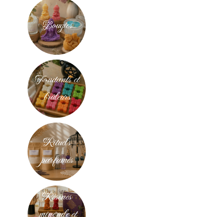
Bougies
Fondants et
brûleurs
Rituels
parfumés
Résines
minérale et