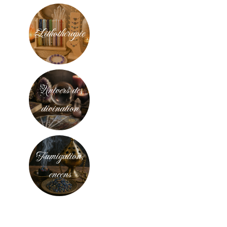
Lithothérapie
Univers de
divination
Fumigation,
encens