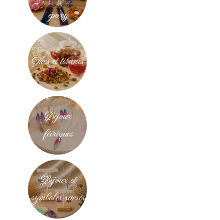
époxy
Thés et tisanes
Bijoux
féériques
Bijoux et
symboles sacrés