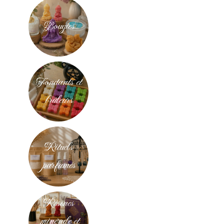
Bougies
Fondants et
brûleurs
Rituels
parfumés
Résines
minérale et