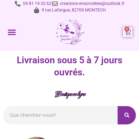
09 81 19 32 62
creations-ensorcelees@outlook.fr
9 rue Lafargue, 82700 MONTECH
Prestations et tarifs
Livraison sous 5 à 7 jours
ouvrés.
Boutique en ligne