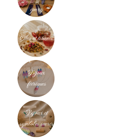
époxy
Thés et tisanes
Bijoux
féériques
Bijoux et
symboles sacrés