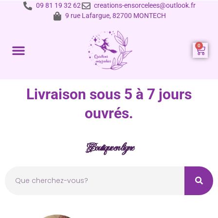
09 81 19 32 62
creations-ensorcelees@outlook.fr
9 rue Lafargue, 82700 MONTECH
Prestations et tarifs
Livraison sous 5 à 7 jours
ouvrés.
Boutique en ligne