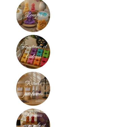
Bougies
Fondants et
brûleurs
Rituels
parfumés
Résines
minérale et