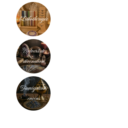
Lithothérapie
Univers de
divination
Fumigation,
encens