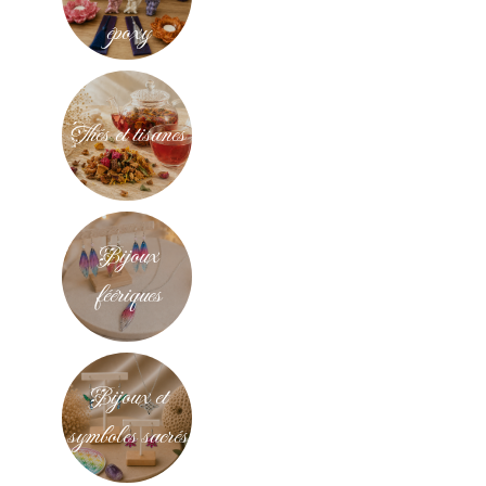
époxy
Thés et tisanes
Bijoux
féériques
Bijoux et
symboles sacrés