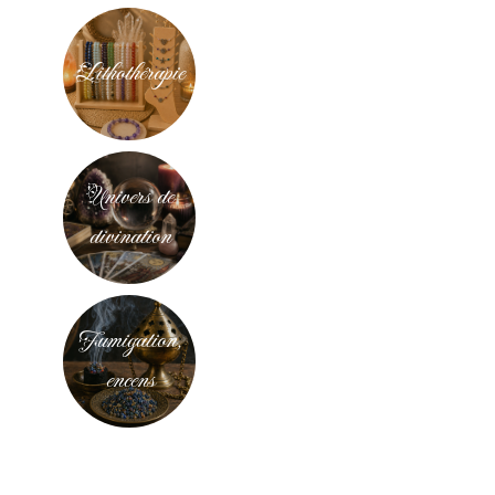
Lithothérapie
Univers de
divination
Fumigation,
encens