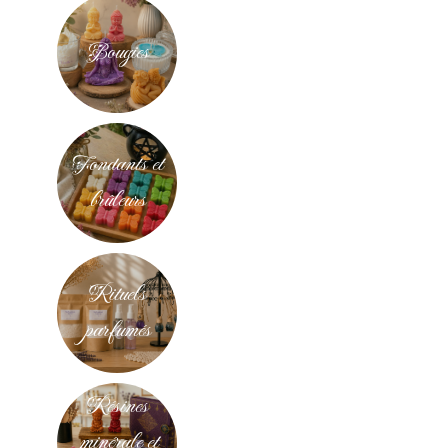
Bougies
Fondants et
brûleurs
Rituels
parfumés
Résines
minérale et