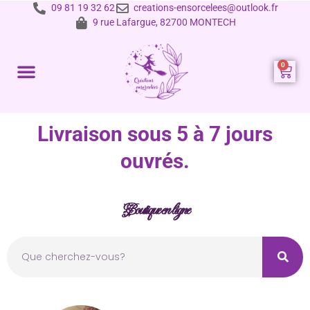
09 81 19 32 62
creations-ensorcelees@outlook.fr
9 rue Lafargue, 82700 MONTECH
Prestations et tarifs
Livraison sous 5 à 7 jours
ouvrés.
Boutique en ligne