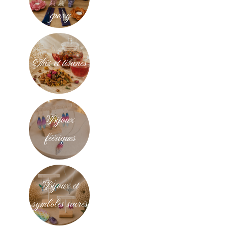
époxy
Thés et tisanes
Bijoux
féériques
Bijoux et
symboles sacrés