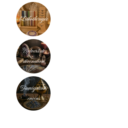
Lithothérapie
Univers de
divination
Fumigation,
encens