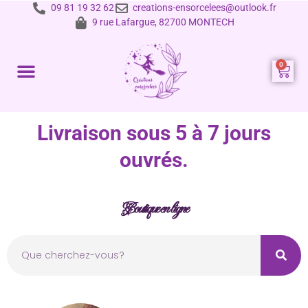
09 81 19 32 62
creations-ensorcelees@outlook.fr
9 rue Lafargue, 82700 MONTECH
Prestations et tarifs
Livraison sous 5 à 7 jours
ouvrés.
Boutique en ligne