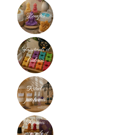
Bougies
Fondants et
brûleurs
Rituels
parfumés
Résines
minérale et