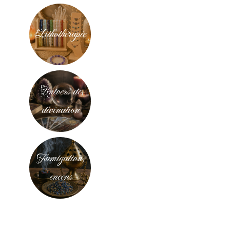
Lithothérapie
Univers de
divination
Fumigation,
encens