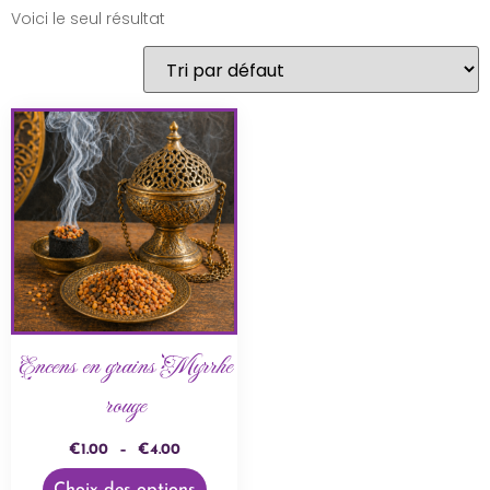
Voici le seul résultat
Encens en grains Myrrhe
rouge
€
1.00
–
€
4.00