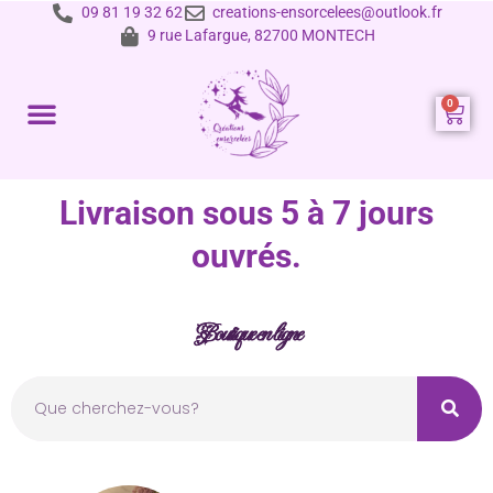
09 81 19 32 62
creations-ensorcelees@outlook.fr
9 rue Lafargue, 82700 MONTECH
Prestations et tarifs
Livraison sous 5 à 7 jours
ouvrés.
Boutique en ligne