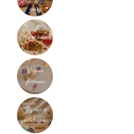
époxy
Thés et tisanes
Bijoux
féériques
Bijoux et
symboles sacrés