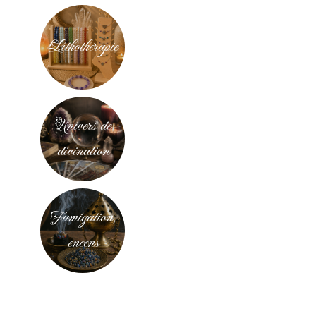
Lithothérapie
Univers de
divination
Fumigation,
encens