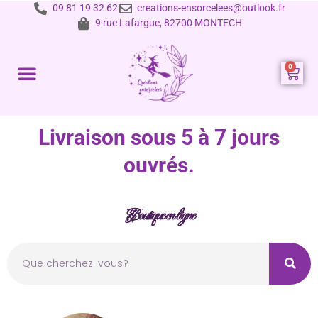
09 81 19 32 62
creations-ensorcelees@outlook.fr
9 rue Lafargue, 82700 MONTECH
Prestations et tarifs
Livraison sous 5 à 7 jours
ouvrés.
Boutique en ligne