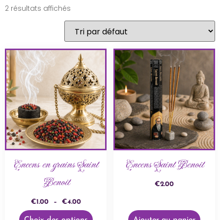
2 résultats affichés
Encens en grains Saint
Encens Saint Benoit
Benoit
€
2.00
€
1.00
–
€
4.00