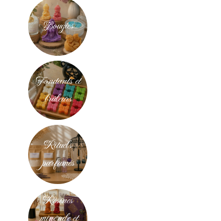
Bougies
Fondants et
brûleurs
Rituels
parfumés
Résines
minérale et