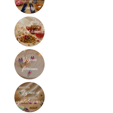
époxy
Thés et tisanes
Bijoux
féériques
Bijoux et
symboles sacrés