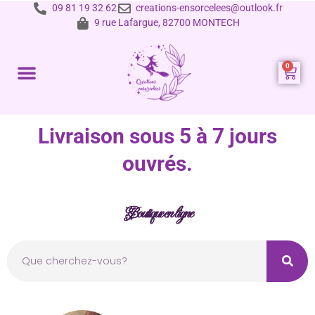
09 81 19 32 62
creations-ensorcelees@outlook.fr
9 rue Lafargue, 82700 MONTECH
Prestations et tarifs
Livraison sous 5 à 7 jours
ouvrés.
Boutique en ligne