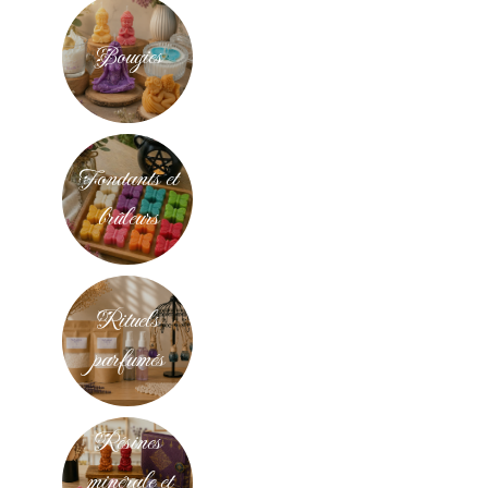
Bougies
Fondants et
brûleurs
Rituels
parfumés
Résines
minérale et