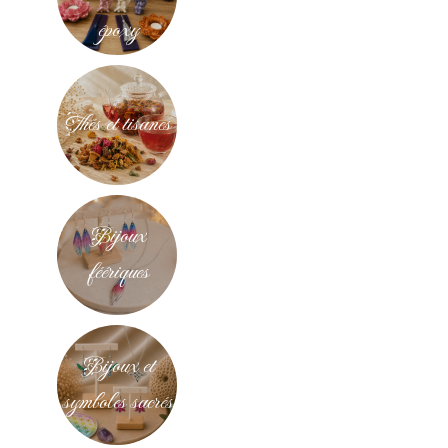
époxy
Thés et tisanes
Bijoux
féériques
Bijoux et
symboles sacrés