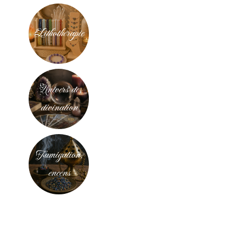
Lithothérapie
Univers de
divination
Fumigation,
encens