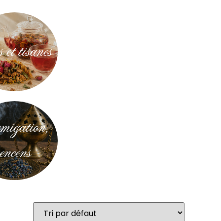
 et tisanes
igation,
encens