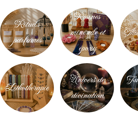
Résines
Rituels
minérale et
Thés
parfumés
époxy
Univers de
Fum
Lithothérapie
divination