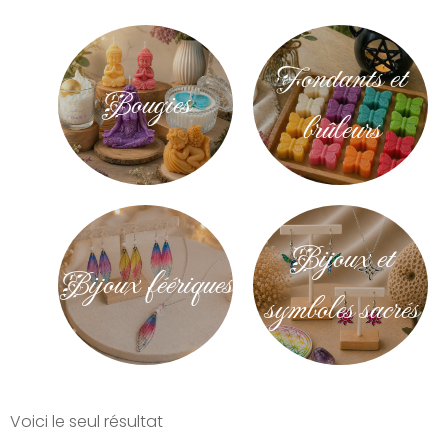
Fondants et
Bougies
brûleurs
Bijoux et
Bijoux féériques
symboles sacrés
Voici le seul résultat