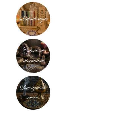
Lithothérapie
Univers de
divination
Fumigation,
encens