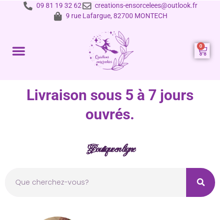
09 81 19 32 62
creations-ensorcelees@outlook.fr
9 rue Lafargue, 82700 MONTECH
Prestations et tarifs
Livraison sous 5 à 7 jours
ouvrés.
Boutique en ligne