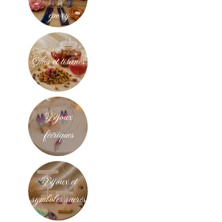
époxy
Thés et tisanes
Bijoux
féériques
Bijoux et
symboles sacrés