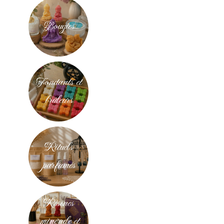
Bougies
Fondants et
brûleurs
Rituels
parfumés
Résines
minérale et