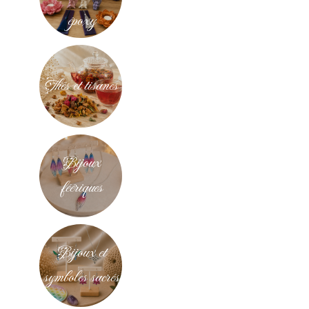
époxy
Thés et tisanes
Bijoux
féériques
Bijoux et
symboles sacrés