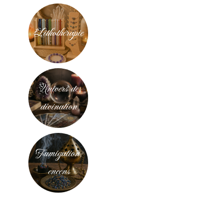
Lithothérapie
Univers de
divination
Fumigation,
encens