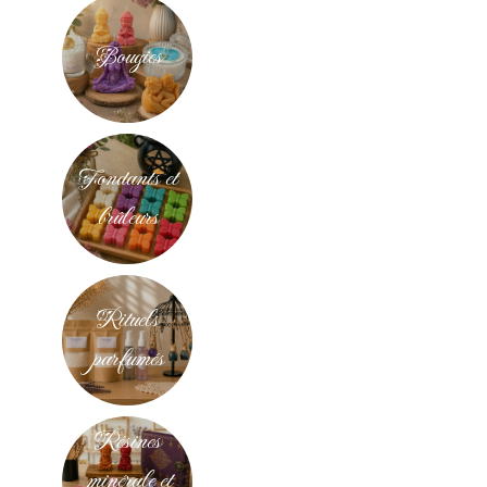
Bougies
Fondants et
brûleurs
Rituels
parfumés
Résines
minérale et