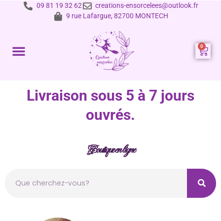
09 81 19 32 62
creations-ensorcelees@outlook.fr
9 rue Lafargue, 82700 MONTECH
Prestations et tarifs
Livraison sous 5 à 7 jours
ouvrés.
Boutique en ligne