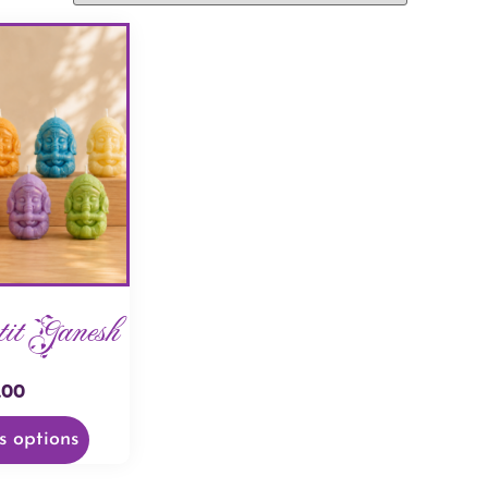
tit Ganesh
.00
s options