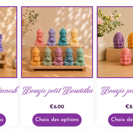
anesh
Bougie petit Bouddha
Bougie pe
€
6.00
€
8
ns
Choix des options
Choix de