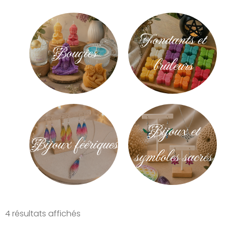
Fondants et
Bougies
brûleurs
Bijoux et
Bijoux féériques
symboles sacrés
4 résultats affichés