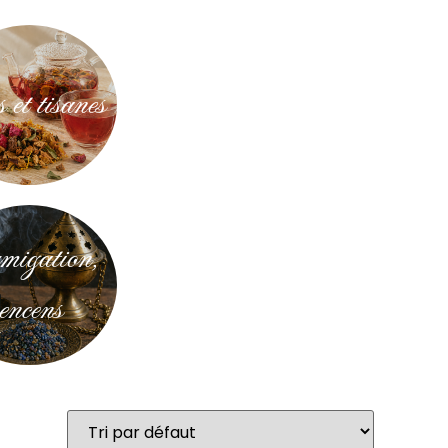
 et tisanes
igation,
encens