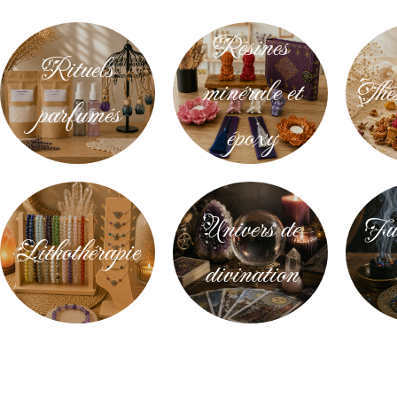
Résines
Rituels
minérale et
Thés
parfumés
époxy
Univers de
Fum
Lithothérapie
divination