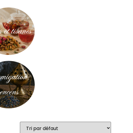
 et tisanes
igation,
encens