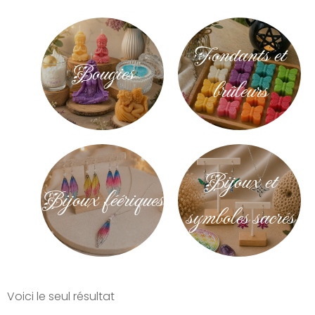
Fondants et
Bougies
brûleurs
Bijoux et
Bijoux féériques
symboles sacrés
Voici le seul résultat