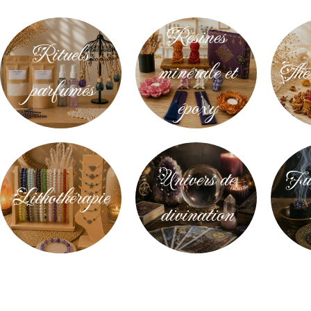
Résines
Rituels
minérale et
Thés
parfumés
époxy
Univers de
Fum
Lithothérapie
divination