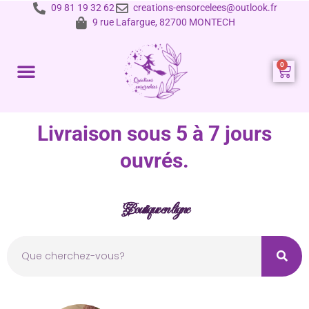
09 81 19 32 62
creations-ensorcelees@outlook.fr
9 rue Lafargue, 82700 MONTECH
Prestations et tarifs
Livraison sous 5 à 7 jours
ouvrés.
Boutique en ligne