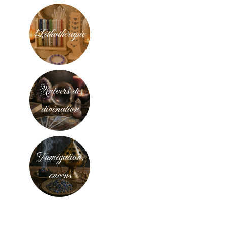
Lithothérapie
Univers de
divination
Fumigation,
encens