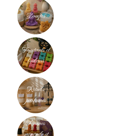
Bougies
Fondants et
brûleurs
Rituels
parfumés
Résines
minérale et