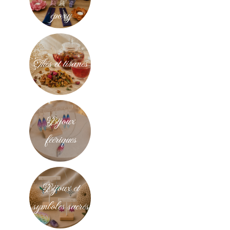
époxy
Thés et tisanes
Bijoux
féériques
Bijoux et
symboles sacrés