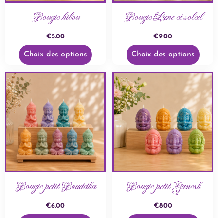
Bougie hibou
Bougie Lune et soleil
€
5.00
€
9.00
Choix des options
Choix des options
Bougie petit Bouddha
Bougie petit Ganesh
€
6.00
€
8.00