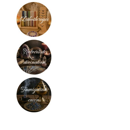
Lithothérapie
Univers de
divination
Fumigation,
encens