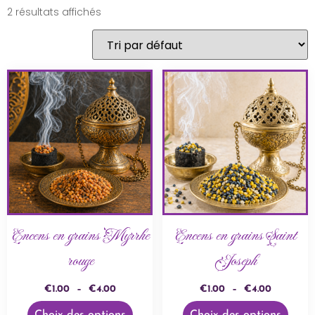
2 résultats affichés
Encens en grains Myrrhe
Encens en grains Saint
rouge
Joseph
€
1.00
–
€
4.00
€
1.00
–
€
4.00