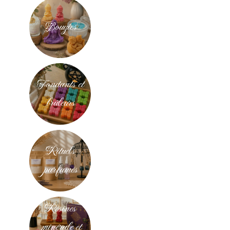
Bougies
Fondants et
brûleurs
Rituels
parfumés
Résines
minérale et