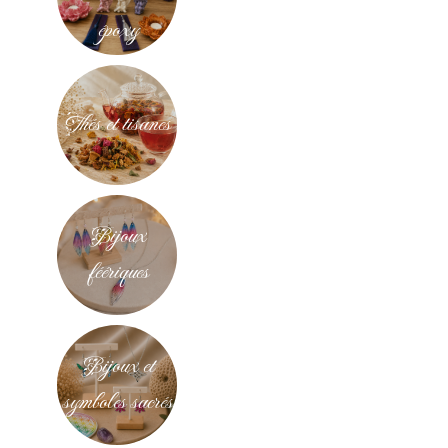
époxy
Thés et tisanes
Bijoux
féériques
Bijoux et
symboles sacrés