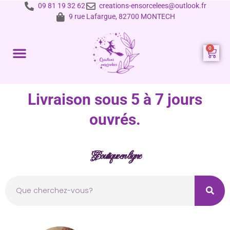
09 81 19 32 62
creations-ensorcelees@outlook.fr
9 rue Lafargue, 82700 MONTECH
Prestations et tarifs
Livraison sous 5 à 7 jours
ouvrés.
Boutique en ligne